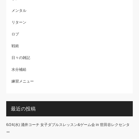
メンタル
リターン
ロブ
戦術
日々の雑記
水分補給
練習メニュー
最近の投稿
6/24(水) 涌井コーチ 女子ダブルスレッスン&ゲーム会 in 世田谷レクセンタ
ー