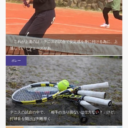
「これが上達の証」テニスの試合で安定感を身に付ける為に、上
達していくフェーズがあ…
ボレー
テニスの試合の中で、「相手の当り損ないは仕方ない？」けど、
打球音を聞けば判断早く…