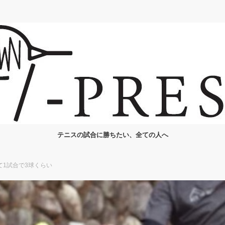
テニスの試合に勝ちたい、全ての人へ
1試合で3球くらい