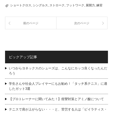
ショートクロス
,
シングルス
,
ストローク
,
フットワーク
,
展開力
,
練習
前のページ
次のページ
ピックアップ記事
いつからヨネックスのシューズは、こんなにカッコ良くなったんだ
ろう
学生さんや社会人プレイヤーにもお勧め！「タッチ系テニス」に適
したガット3選
【プロトレーナーに聞いてみた！】痙攣対策とアミノ酸について
テニスで肩が上がらない・・・と、苦労する人は「ピイラティス・