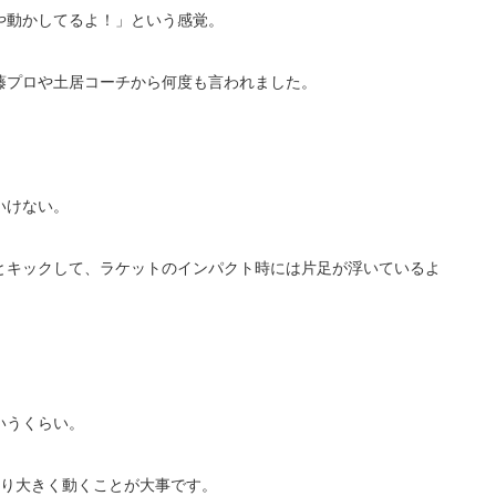
や動かしてるよ！」という感覚。
藤プロや土居コーチから何度も言われました。
いけない。
とキックして、ラケットのインパクト時には片足が浮いているよ
いうくらい。
かり大きく動くことが大事です。