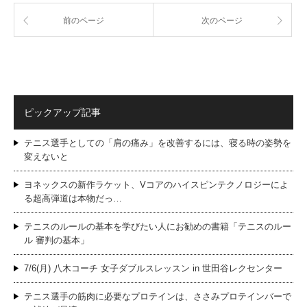
前のページ
次のページ
ピックアップ記事
テニス選手としての「肩の痛み」を改善するには、寝る時の姿勢を
変えないと
ヨネックスの新作ラケット、Vコアのハイスピンテクノロジーによ
る超高弾道は本物だっ…
テニスのルールの基本を学びたい人にお勧めの書籍「テニスのルー
ル 審判の基本」
7/6(月) 八木コーチ 女子ダブルスレッスン in 世田谷レクセンター
テニス選手の筋肉に必要なプロテインは、ささみプロテインバーで