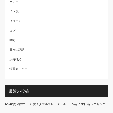
ボレー
メンタル
リターン
ロブ
戦術
日々の雑記
水分補給
練習メニュー
最近の投稿
6/24(水) 涌井コーチ 女子ダブルスレッスン&ゲーム会 in 世田谷レクセンタ
ー