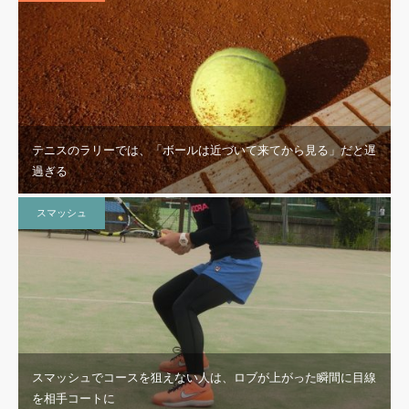
テニスのラリーでは、「ボールは近づいて来てから見る」だと遅
「テニス雑誌の技術情報を鵜呑みに」していては、いつまで経っ
過ぎる
てもアナタ自身成長しな…
その他
スマッシュ
スマッシュでコースを狙えない人は、ロブが上がった瞬間に目線
を相手コートに