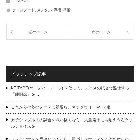
シングルス
テニスノート
,
メンタル
,
戦術
,
準備
前のページ
次のページ
ピックアップ記事
KT TAPE(ケーティーテープ) を使って、テニスの試合で酷使する
「膝関節」を…
これからの冬のテニスに最適な、ネックウォーマー4選
男子シングルスの試合を戦い抜くなら、大量発汗にも耐えうるタオ
ルチョイスを
フットワークを磨きたい！なら、足指トレーニングは欠かせない