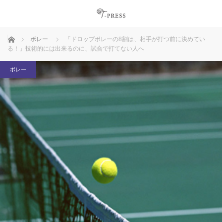
ホーム
ボレー
「ドロップボレーの8割は、相手が打つ前に決めてい
る！」技術的には出来るのに、試合で打てない人へ
ボレー