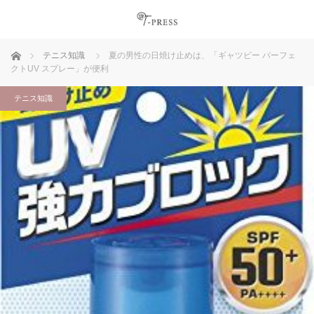
ホーム
テニス知識
夏の男性の日焼け止めは、「ギャツビー パーフェ
クトUV スプレー」が便利
テニス知識