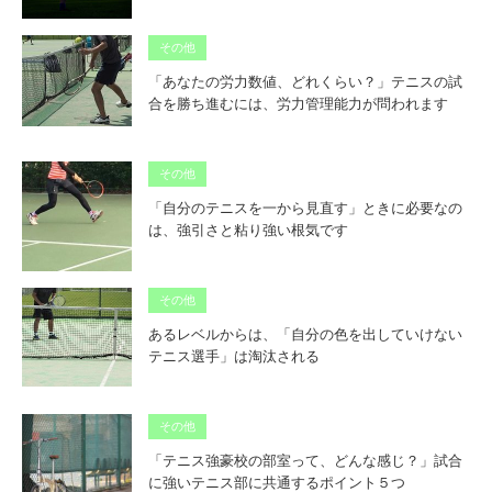
その他
「あなたの労力数値、どれくらい？」テニスの試
合を勝ち進むには、労力管理能力が問われます
その他
「自分のテニスを一から見直す」ときに必要なの
は、強引さと粘り強い根気です
その他
あるレベルからは、「自分の色を出していけない
テニス選手」は淘汰される
その他
「テニス強豪校の部室って、どんな感じ？」試合
に強いテニス部に共通するポイント５つ