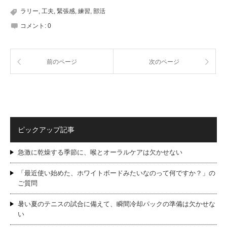
ラリー
,
工夫
,
緊張感
,
練習
,
部活
コメント:
0
前のページ
次のページ
ピックアップ記事
急激に乾燥する季節に、喉とオーラルケアは欠かせない
「最近使い始めた、ホワイトボードみたいなのって何ですか？」の
ご質問
暑い夏のテニスの試合に備えて、瞬間冷却パックの準備は欠かせな
い