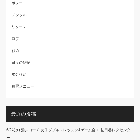
ボレー
メンタル
リターン
ロブ
戦術
日々の雑記
水分補給
練習メニュー
最近の投稿
6/24(水) 涌井コーチ 女子ダブルスレッスン&ゲーム会 in 世田谷レクセンタ
ー