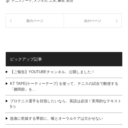
テニスノート
,
メンタル
,
工夫
,
練習
,
部活
前のページ
次のページ
ピックアップ記事
【ご報告】YOUTUBEチャンネル、公開しました！
KT TAPE(ケーティーテープ) を使って、テニスの試合で酷使する
「膝関節」を…
プロテニス選手を目指したいなら、英語は必須！実用的なテキスト
5つ
急激に乾燥する季節に、喉とオーラルケアは欠かせない