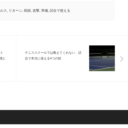
ルス
,
リターン
,
戦術
,
攻撃
,
準備
,
試合で使える
け
テニススクールでは教えてくれない、試
徴と
合で本当に使える4つの技