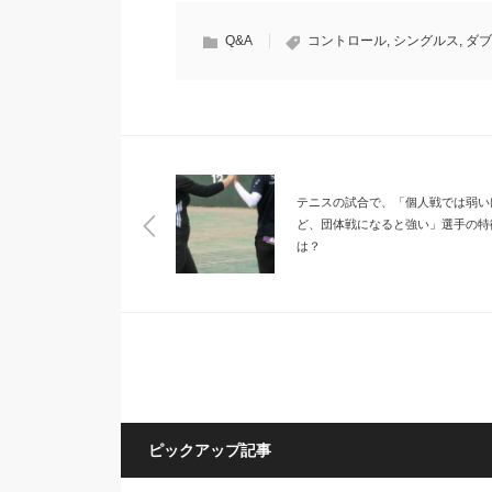
Q&A
コントロール
,
シングルス
,
ダブ
テニスの試合で、「個人戦では弱い
ど、団体戦になると強い」選手の特
は？
ピックアップ記事