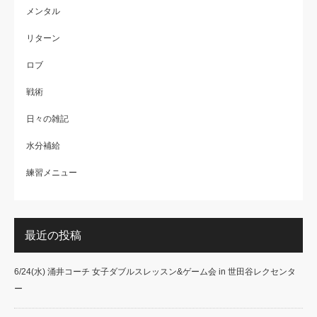
メンタル
リターン
ロブ
戦術
日々の雑記
水分補給
練習メニュー
最近の投稿
6/24(水) 涌井コーチ 女子ダブルスレッスン&ゲーム会 in 世田谷レクセンタ
ー