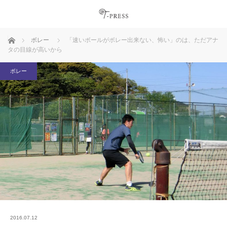
ホーム
ボレー
「速いボールがボレー出来ない、怖い」のは、ただアナ
タの目線が高いから
ボレー
2016.07.12