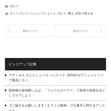
ボレー
ネットプレー
,
パッシングショット
,
ボレー
,
構え
,
試合で使える
前のページ
次のページ
ピックアップ記事
アディダス テニスシューズ バリケード JAPAN がアシンメトリー
で最高にカッ…
筋肉痛が毎回酷い人は、「フォームローラー」で身体の表面をほぐ
してケアしよう
【ご協力をお願いします！】テニス動画・プロ選手に関するアンケ
ート