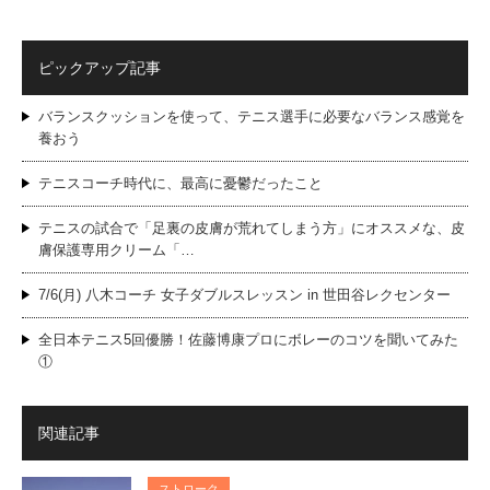
ピックアップ記事
バランスクッションを使って、テニス選手に必要なバランス感覚を
養おう
テニスコーチ時代に、最高に憂鬱だったこと
テニスの試合で「足裏の皮膚が荒れてしまう方」にオススメな、皮
膚保護専用クリーム「…
7/6(月) 八木コーチ 女子ダブルスレッスン in 世田谷レクセンター
全日本テニス5回優勝！佐藤博康プロにボレーのコツを聞いてみた
①
関連記事
ストローク