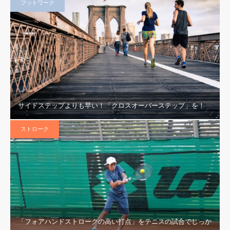
フットワーク
サイドステップよりも早い！「クロスオーバーステップ」を！
ストローク
「フォアハンドストロークの高い打点」をテニスの試合でしっか
フォアハンドのボレーで、「スライス回転をかけたいから手首で