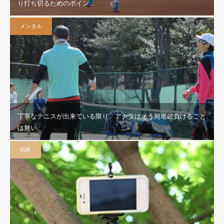
り打ち切るためのポイン…
こね回してしまう」人の…
ボレー
メンタル
丁寧なテニスが出来ている限り、アナタはそう簡単に負けること
は無い
戦術