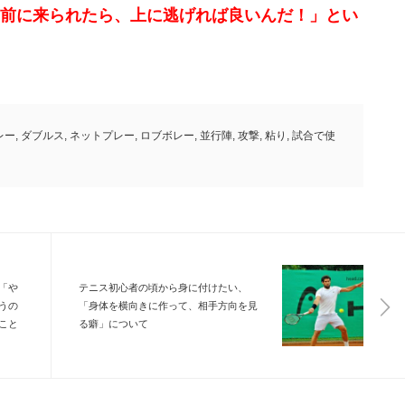
前に来られたら、上に逃げれば良いんだ！」とい
。
レー
,
ダブルス
,
ネットプレー
,
ロブボレー
,
並行陣
,
攻撃
,
粘り
,
試合で使
「や
テニス初心者の頃から身に付けたい、
うの
「身体を横向きに作って、相手方向を見
こと
る癖」について