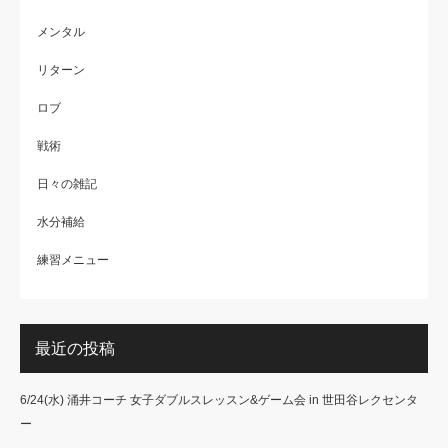
メンタル
リターン
ロブ
戦術
日々の雑記
水分補給
練習メニュー
最近の投稿
6/24(水) 涌井コーチ 女子ダブルスレッスン&ゲーム会 in 世田谷レクセンタ
ー