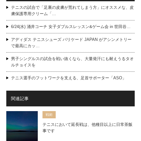
テニスの試合で「足裏の皮膚が荒れてしまう方」にオススメな、皮
膚保護専用クリーム「…
6/24(水) 涌井コーチ 女子ダブルスレッスン&ゲーム会 in 世田谷…
アディダス テニスシューズ バリケード JAPAN がアシンメトリー
で最高にカッ…
男子シングルスの試合を戦い抜くなら、大量発汗にも耐えうるタオ
ルチョイスを
テニス選手のフットワークを支える、足首サポーター「ASO」
関連記事
戦術
テニスにおいて延長戦は、他種目以上に日常茶飯
事です