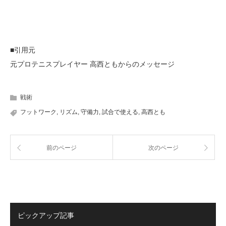
■引用元
元プロテニスプレイヤー 高西ともからのメッセージ
戦術
フットワーク
,
リズム
,
守備力
,
試合で使える
,
高西とも
前のページ
次のページ
ピックアップ記事