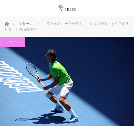
ホーム
リターン
「左利きのサーブが苦手…」な人に贈る、すぐできる
リターン意識改革術
リターン