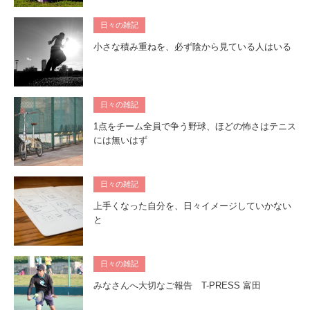
日々の雑記
小さな積み重ねを、必ず陰から見ている人はいる
日々の雑記
1点をチーム全員で争う野球、ほどの怖さはテニス
には無いはず
日々の雑記
上手くなった自分を、日々イメージしていかない
と
日々の雑記
みなさんへ大切なご報告 T-PRESS 富田