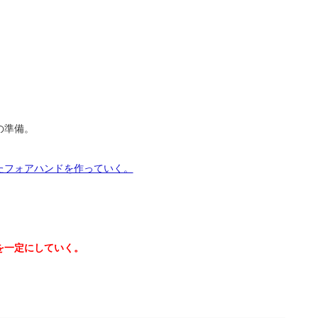
の準備。
たフォアハンドを作っていく。
を一定にしていく。
！