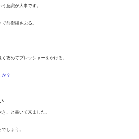
いう意識が大事です。
クで前衛揺さぶる。
良く攻めてプレッシャーをかける。
たか？
い
べき、と書いて来ました。
るでしょう。