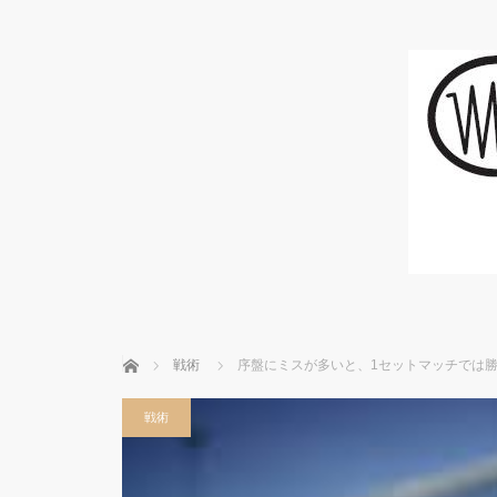
ホーム
戦術
序盤にミスが多いと、1セットマッチでは
戦術