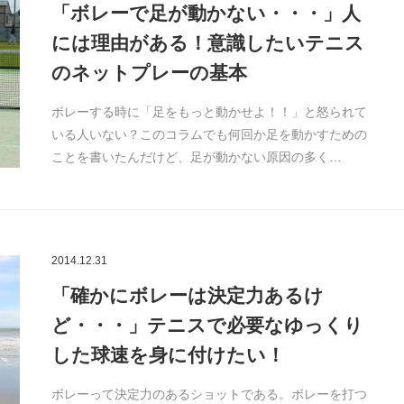
「ボレーで足が動かない・・・」人
には理由がある！意識したいテニス
のネットプレーの基本
ボレーする時に「足をもっと動かせよ！！」と怒られて
いる人いない？このコラムでも何回か足を動かすための
ことを書いたんだけど、足が動かない原因の多く…
2014.12.31
「確かにボレーは決定力あるけ
ど・・・」テニスで必要なゆっくり
した球速を身に付けたい！
ボレーって決定力のあるショットである。ボレーを打つ