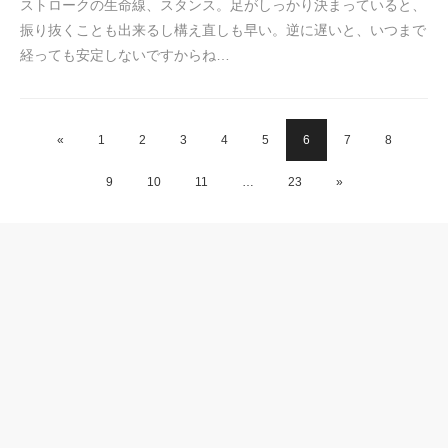
ストロークの生命線、スタンス。足がしっかり決まっていると、
振り抜くことも出来るし構え直しも早い。逆に遅いと、いつまで
経っても安定しないですからね…
«
1
2
3
4
5
6
7
8
9
10
11
…
23
»