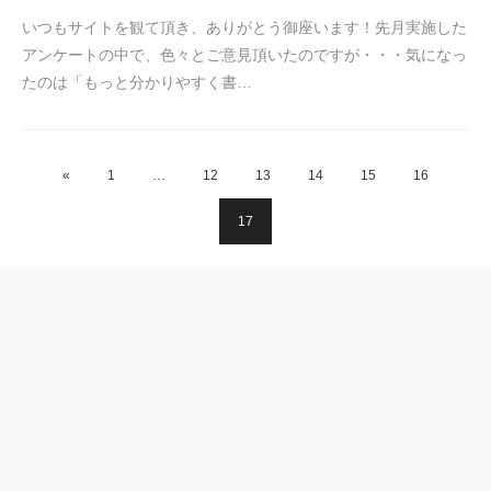
いつもサイトを観て頂き、ありがとう御座います！先月実施した
アンケートの中で、色々とご意見頂いたのですが・・・気になっ
たのは「もっと分かりやすく書…
«
1
…
12
13
14
15
16
17