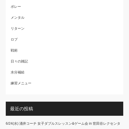
ボレー
メンタル
リターン
ロブ
戦術
日々の雑記
水分補給
練習メニュー
最近の投稿
6/24(水) 涌井コーチ 女子ダブルスレッスン&ゲーム会 in 世田谷レクセンタ